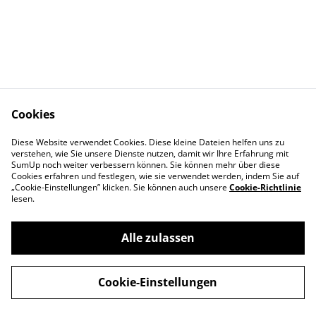
Cookies
Diese Website verwendet Cookies. Diese kleine Dateien helfen uns zu
Kontaktieren Sie uns
Rechtliche
verstehen, wie Sie unsere Dienste nutzen, damit wir Ihre Erfahrung mit
SumUp noch weiter verbessern können. Sie können mehr über diese
Bestimmungen
Cookies erfahren und festlegen, wie sie verwendet werden, indem Sie auf
Datenschutzbestimm
Cookie-Richtlinie
„Cookie-Einstellungen” klicken. Sie können auch unsere
Cookie-Richtlinie
ungen von SumUp
lesen.
Alle zulassen
©
2026
ApisCampus
Cookie-Einstellungen
powered by